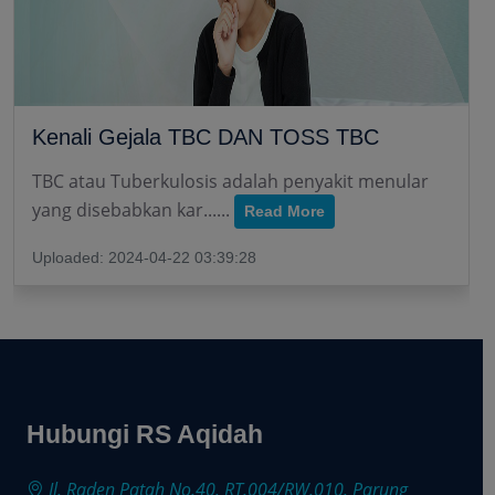
Kenali Gejala TBC DAN TOSS TBC
TBC atau Tuberkulosis adalah penyakit menular
yang disebabkan kar......
Read More
Uploaded: 2024-04-22 03:39:28
Hubungi RS Aqidah
Jl. Raden Patah No.40, RT.004/RW.010, Parung