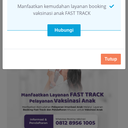
SELANJUTNYA!
Manfaatkan kemudahan layanan booking
vaksinasi anak FAST TRACK
Klik Tombol Hubungi
Disamping
Hubungi
Tutup