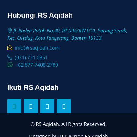
Hubungi RS Aqidah
Jl. Raden Patah No.40, RT.004/RW.010, Parung Serab,
Kec. Ciledug, Kota Tangerang, Banten 15153.
info@rsaqidah.com
(021) 731 0851
+62 877-7408-2789
Ikuti RS Aqidah
©
RS Aqidah
. All Rights Reserved.
Designed by:
IT Division RS Aqidah