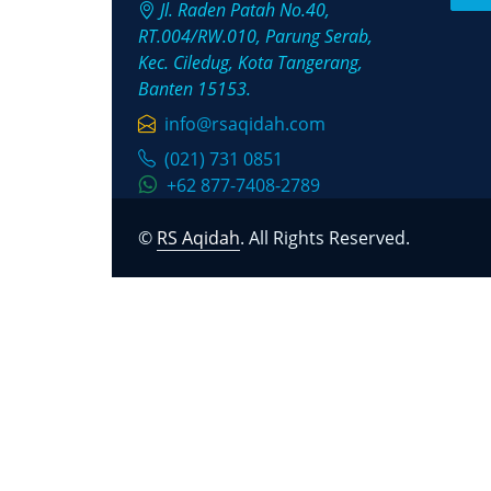
Jl. Raden Patah No.40,
RT.004/RW.010, Parung Serab,
Kec. Ciledug, Kota Tangerang,
Banten 15153.
info@rsaqidah.com
(021) 731 0851
+62 877-7408-2789
©
RS Aqidah
. All Rights Reserved.