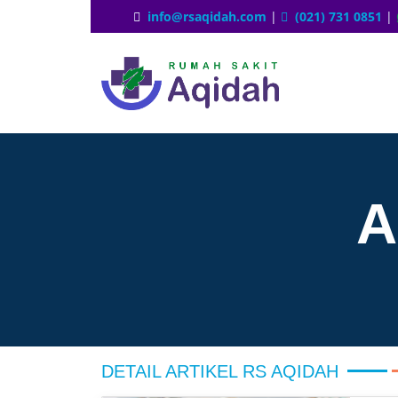
info@rsaqidah.com
|
(021) 731 0851
|
A
DETAIL ARTIKEL RS AQIDAH