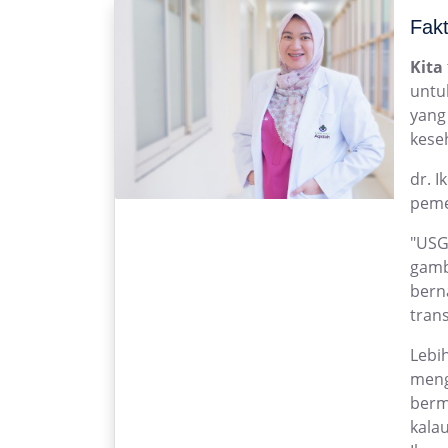
Fakt
Kita
untu
yang
kese
dr. I
pemer
"USG
gamb
bern
tran
Lebi
meng
berm
kala