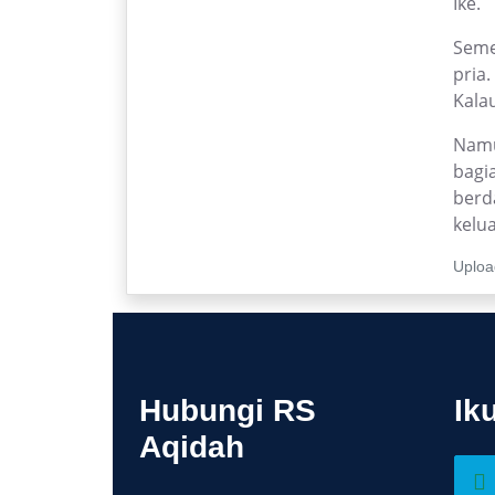
Ike.
Seme
pria
Kalau
Namu
bagia
berd
kelu
Uploa
Hubungi RS
Ik
Aqidah