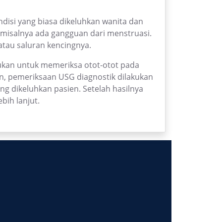
disi yang biasa dikeluhkan wanita dan
 misalnya ada gangguan dari menstruasi.
 atau saluran kencingnya.
ukan untuk memeriksa otot-otot pada
kan, pemeriksaan USG diagnostik dilakukan
g dikeluhkan pasien. Setelah hasilnya
bih lanjut.