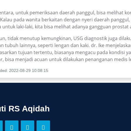
ntara, untuk pemeriksaan daerah panggul, bisa melihat kon
. Kalau pada wanita berkaitan dengan nyeri daerah panggul,
 untuk laki-laki, kita bisa melihat adanya gangguan prostat
n, tidak menutup kemungkinan, USG diagnostik juga dilak
n tubuh lainnya, seperti lengan dan kaki. dr. Ike menjelas
asarkan tujuan tertentu, biasanya mengacu pada kondisi yan
ar, bisa menjadi acuan untuk dilakukan penanganan medis le
ded: 2022-08-29 10:08:15
uti RS Aqidah