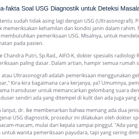
a-fakta Soal USG Diagnostik untuk Deteksi Masa
tentu sudah tidak asing lagi dengan USG (
Ultrasonografi).
Pr
k memeriksakan kehamilan dan kondisi janin dalam rahim. N
 membutuhkan pemeriksaan USG. Misalnya, untuk mendetek
hatan pada pasien.
ke Chandra Putri, Sp.Rad., AIFO-K, dokter spesialis radiolo
iksaan paling dasar. Dalam artian, hampir semua rumah sakit
 atau Ultrasonografi adalah pemeriksaan menggunakan ge
ar," Kira-kira bagaimana cara kerjanya, ya? Umumnya, pem
ama transduser untuk memancarkan gelombang suara denga
sduser sendiri ada yang ditempel di kulit dan ada juga yan
h lanjut, dr. Ike membenarkan bahwa memang ada dua jenis
enai USG diagnostik, prosedur ini dilakukan oleh dokter sp
acam-macam, mulai dari kepala sampai pinggul. "Ada yang 
u untuk wanita pemeriksaan payudara, tapi yang sering dimi