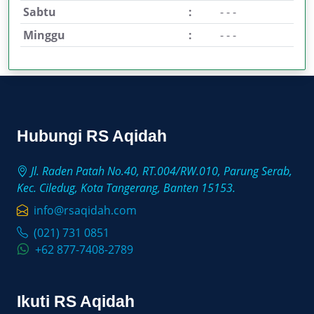
Sabtu
:
- - -
Minggu
:
- - -
Hubungi RS Aqidah
Jl. Raden Patah No.40, RT.004/RW.010, Parung Serab,
Kec. Ciledug, Kota Tangerang, Banten 15153.
info@rsaqidah.com
(021) 731 0851
+62 877-7408-2789
Ikuti RS Aqidah